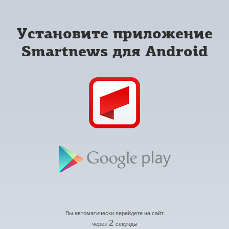
Установите приложение
Smartnews для Android
Вы автоматически перейдете на сайт
2
через
секунды