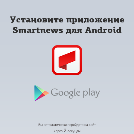
Установите приложение
Smartnews для Android
Вы автоматически перейдете на сайт
2
через
секунды