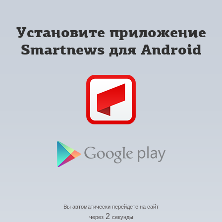
Установите приложение
Smartnews для Android
Вы автоматически перейдете на сайт
2
через
секунды