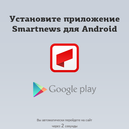
Установите приложение
Smartnews для Android
Вы автоматически перейдете на сайт
2
через
секунды