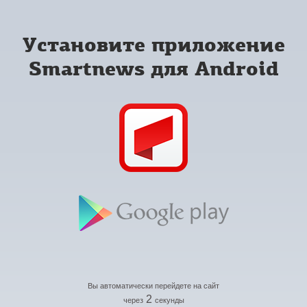
Установите приложение
Smartnews для Android
Вы автоматически перейдете на сайт
2
через
секунды