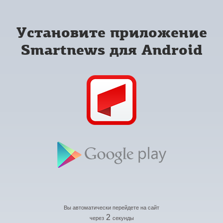
Установите приложение
Smartnews для Android
Вы автоматически перейдете на сайт
2
через
секунды