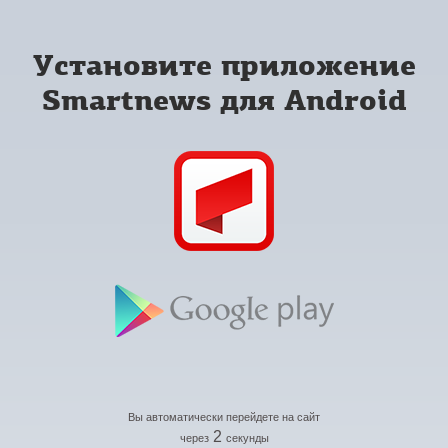
Установите приложение
Smartnews для Android
Вы автоматически перейдете на сайт
2
через
секунды