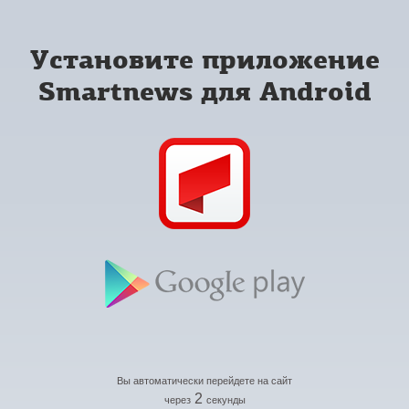
Установите приложение
Smartnews для Android
Вы автоматически перейдете на сайт
2
через
секунды