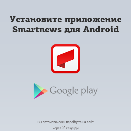
Установите приложение
Smartnews для Android
Вы автоматически перейдете на сайт
2
через
секунды