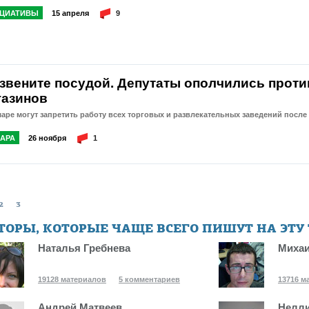
ЦИАТИВЫ
15 апреля
9
 звените посудой. Депутаты ополчились проти
газинов
аре могут запретить работу всех торговых и развлекательных заведений после 
АРА
26 ноября
1
2
3
ТОРЫ, КОТОРЫЕ ЧАЩЕ ВСЕГО ПИШУТ НА ЭТУ
Наталья Гребнева
Михаи
19128 материалов
5 комментариев
13716 м
Андрей Матвеев
Нелли