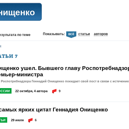
нищенко
Показывать:
всё
статьи
авторов
езультата
по теме
2
АТЬИ
7
ищенко ушел. Бывшего главу Роспотребнадзо
емьер-министра
 Роспотребнадзора Геннадий Онищенко покидает свой пост в связи с истечени
ОССИИ
22 октября, 4 автора
9
 самых ярких цитат Геннадия Онищенко
ТЬИ
29 июля
6