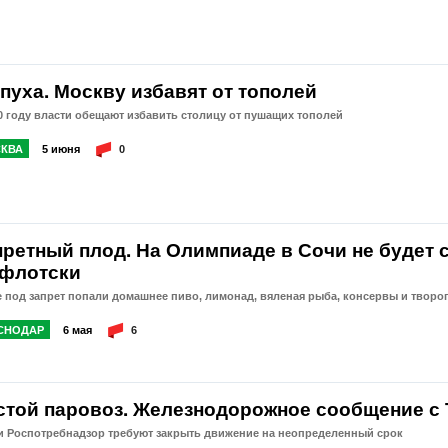
пуха. Москву избавят от тополей
0 году власти обещают избавить столицу от пушащих тополей
КВА
5 июня
0
претный плод. На Олимпиаде в Сочи не будет 
-флотски
 под запрет попали домашнее пиво, лимонад, вяленая рыба, консервы и творо
СНОДАР
6 мая
6
стой паровоз. Железнодорожное сообщение с
и Роспотребнадзор требуют закрыть движение на неопределенный срок