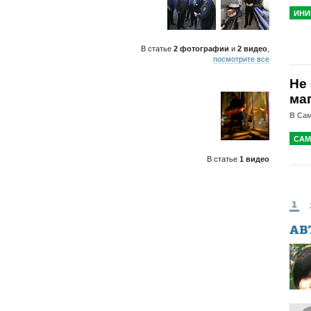
ИНИ
В статье
2 фотографии
и
2 видео
,
посмотрите все
Не
ма
В Сам
САМ
В статье
1 видео
1
АВ