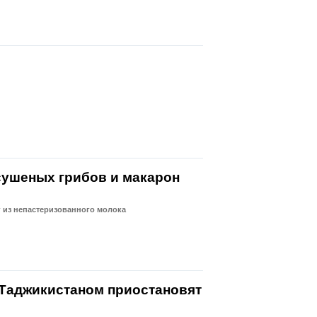
сушеных грибов и макарон
г из непастеризованного молока
 Таджикистаном приостановят