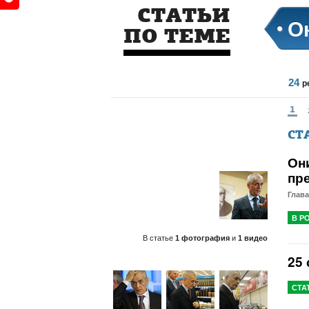
СТАТЬИ
О
ПО ТЕМЕ
24
р
1
СТ
Он
пр
Глава
В Р
В статье
1 фотография
и
1 видео
25
СТА