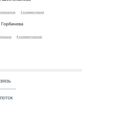
атериалов
3 комментария
 Горбачева
териала
9 комментариев
СВЯЗЬ
ПОТОК