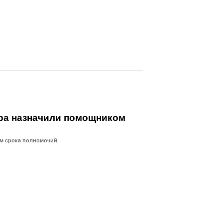
ра назначили помощником
ем срока полномочий