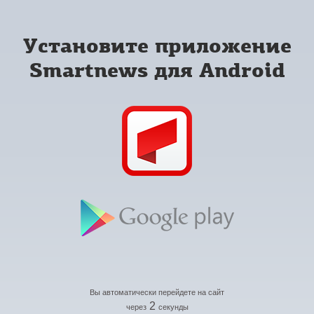
Установите приложение
Smartnews для Android
Вы автоматически перейдете на сайт
2
через
секунды