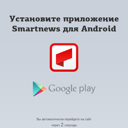
Установите приложение
Smartnews для Android
Вы автоматически перейдете на сайт
2
через
секунды