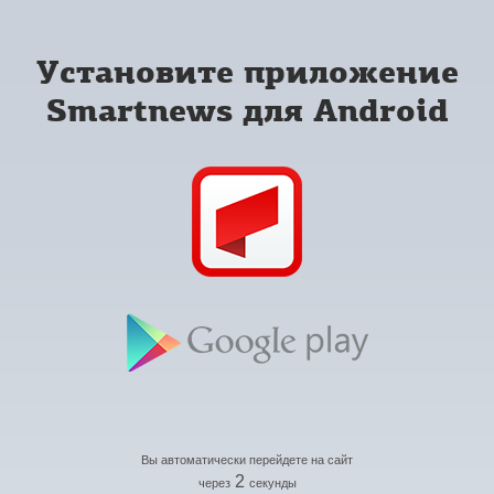
Установите приложение
Smartnews для Android
Вы автоматически перейдете на сайт
2
через
секунды