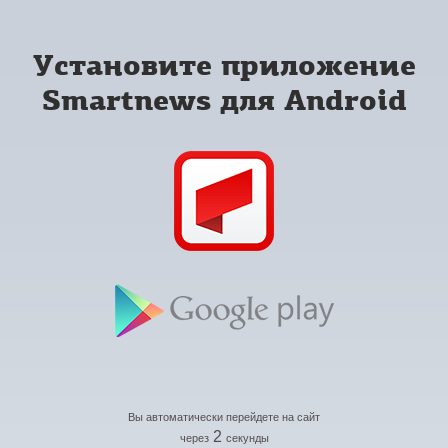
Установите приложение
Smartnews для Android
Вы автоматически перейдете на сайт
2
через
секунды