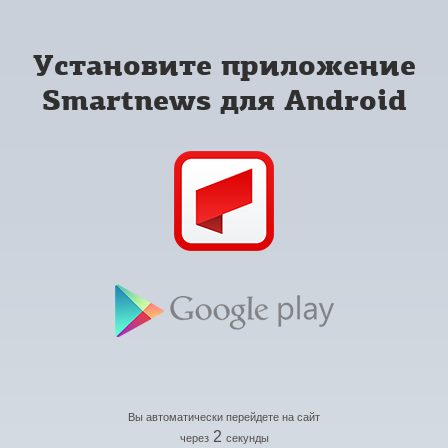
Установите приложение
Smartnews для Android
Вы автоматически перейдете на сайт
2
через
секунды