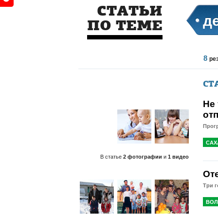
СТАТЬИ
д
ПО ТЕМЕ
8
ре
СТ
Не
от
Прог
САХ
В статье
2 фотографии
и
1 видео
От
Три г
ВОЛ