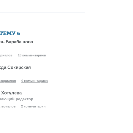
 ТЕМУ
6
вь Барабашова
ериалов
18 комментариев
да Сокирская
атериалов
0 комментариев
 Хотулева
кающий редактор
атериалов
2 комментария