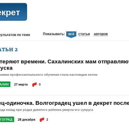
екрет
Показывать:
всё
статьи
авторов
зультатов
по теме
АТЬИ
2
 теряют времени. Сахалинских мам отправляют
пуска
рамма профессионального обучения стала настоящим хитом
АЛИН
27 марта
0
ец-одиночка. Волгоградец ушел в декрет посл
ода назад при родах девятого ребенка умерла его супруга
ГОГРАД
28 декабря
2