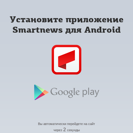
Установите приложение
Smartnews для Android
Вы автоматически перейдете на сайт
2
через
секунды