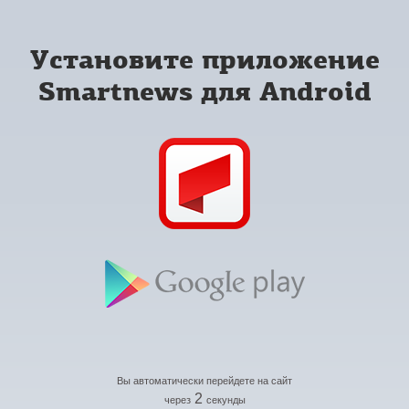
Установите приложение
Smartnews для Android
Вы автоматически перейдете на сайт
2
через
секунды