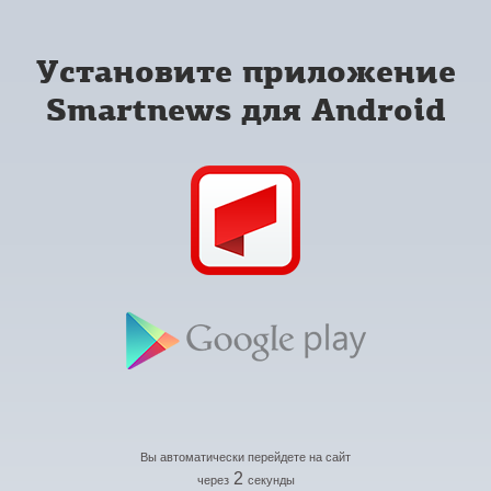
Установите приложение
Smartnews для Android
Вы автоматически перейдете на сайт
2
через
секунды