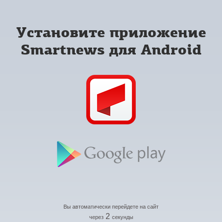
Установите приложение
Smartnews для Android
Вы автоматически перейдете на сайт
2
через
секунды