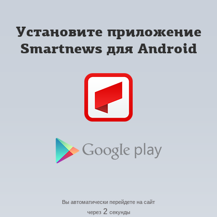
Установите приложение
Smartnews для Android
Вы автоматически перейдете на сайт
2
через
секунды