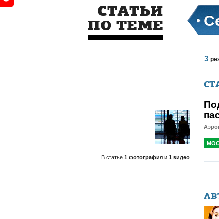
СТАТЬИ
С
ПО ТЕМЕ
3
ре
СТ
По
па
Аэро
МОС
В статье
1 фотография
и
1 видео
АВ