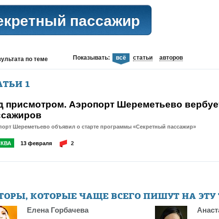
екретный пассажир
Показывать:
всё
статьи
авторов
зультата
по теме
АТЬИ
1
д присмотром. Аэропорт Шереметьево вербует
ссажиров
порт Шереметьево объявил о старте программы «Секретный пассажир»
КВА
13 февраля
2
ТОРЫ, КОТОРЫЕ ЧАЩЕ ВСЕГО ПИШУТ НА ЭТУ
Елена Горбачева
Анаст