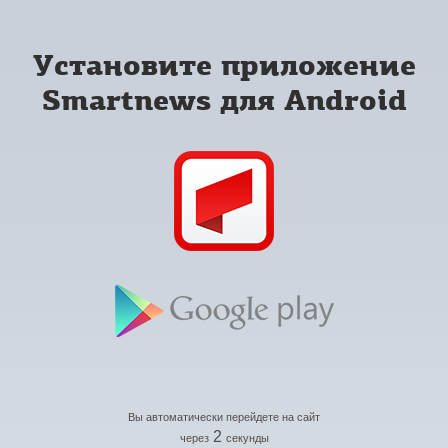
Установите приложение
Smartnews для Android
Вы автоматически перейдете на сайт
2
через
секунды