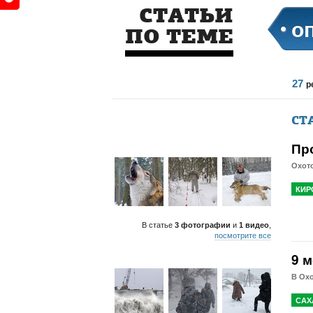
СТАТЬИ
о
ПО ТЕМЕ
27
р
СТ
Пр
Охото
КИР
В статье
3 фотографии
и
1 видео
,
посмотрите все
9 
В Охо
САХ