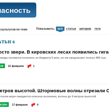
пасность
Показывать:
всё
статьи
авторов
теги
езультатов
по теме
АТЬИ
6
осто звери. В кировских лесах появились гиг
веды пытаются получить из бюджета 5 млн, но им предлагают только 800 тыс.
ОВ
21 февраля
1
метров высотой. Штормовые волны отрезали С
тском море ожидается опасное волнение, волны до 9 метров высотой
АЛИН
17 февраля
6