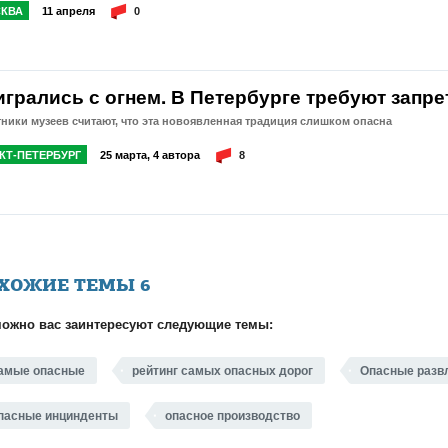
КВА
11 апреля
0
игрались с огнем. В Петербурге требуют запр
ники музеев считают, что эта новоявленная традиция слишком опасна
КТ-ПЕТЕРБУРГ
25 марта, 4 автора
8
ХОЖИЕ ТЕМЫ
6
ожно вас заинтересуют следующие темы:
амые опасные
рейтинг самых опасных дорог
Опасные разв
пасные инцинденты
опасное производство