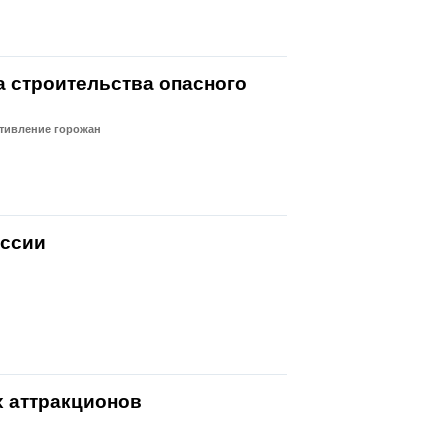
а строительства опасного
отивление горожан
оссии
х аттракционов