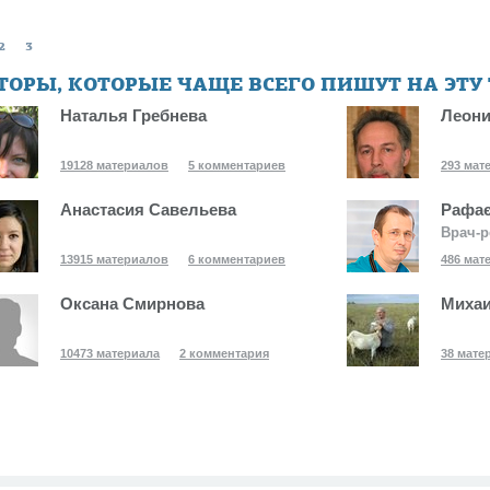
2
3
ТОРЫ, КОТОРЫЕ ЧАЩЕ ВСЕГО ПИШУТ НА ЭТУ
Наталья Гребнева
Леони
19128 материалов
5 комментариев
293 мат
Анастасия Савельева
Рафає
Врач-р
13915 материалов
6 комментариев
486 мат
Оксана Смирнова
Михаи
10473 материала
2 комментария
38 мате