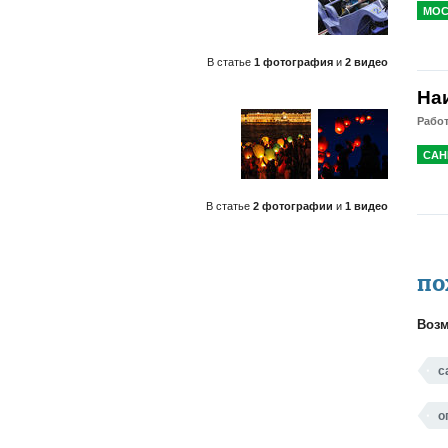
МОС
В статье
1 фотография
и
2 видео
На
Работ
САН
В статье
2 фотографии
и
1 видео
ПО
Возм
с
о