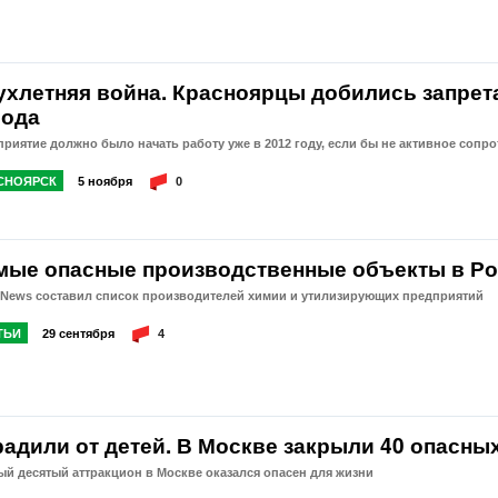
ухлетняя война. Красноярцы добились запрет
вода
риятие должно было начать работу уже в 2012 году, если бы не активное сопр
СНОЯРСК
5 ноября
0
мые опасные производственные объекты в Р
tNews составил список производителей химии и утилизирующих предприятий
ТЬИ
29 сентября
4
радили от детей. В Москве закрыли 40 опасны
й десятый аттракцион в Москве оказался опасен для жизни