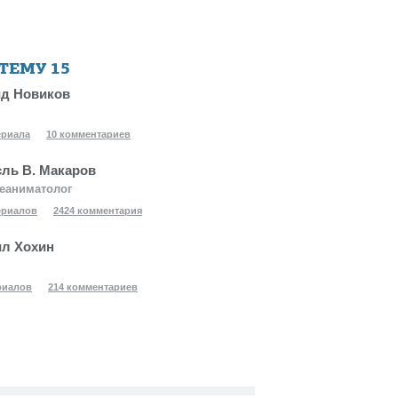
 ТЕМУ
15
д Новиков
ериала
10 комментариев
ль В. Макаров
еаниматолог
ериалов
2424 комментария
л Хохин
риалов
214 комментариев