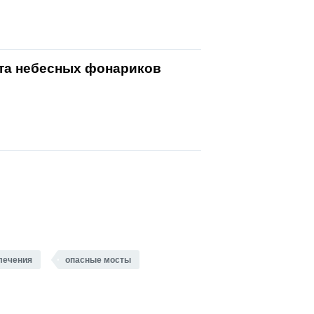
ета небесных фонариков
лечения
опасные мосты