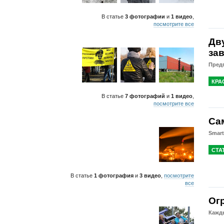
В статье
3 фотографии
и
1 видео
,
посмотрите все
Дв
за
Предп
КРА
В статье
7 фотографий
и
1 видео
,
посмотрите все
Са
Smar
СТА
В статье
1 фотография
и
3 видео
,
посмотрите
все
Ог
Кажды