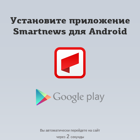
Установите приложение
Smartnews для Android
Вы автоматически перейдете на сайт
2
через
секунды