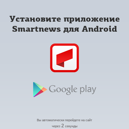
Установите приложение
Smartnews для Android
Вы автоматически перейдете на сайт
2
через
секунды