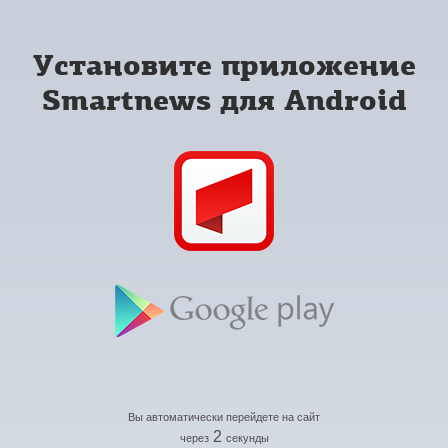
Установите приложение
Smartnews для Android
Вы автоматически перейдете на сайт
2
через
секунды