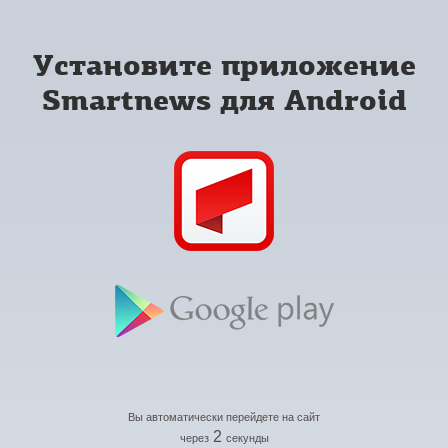
Установите приложение
Smartnews для Android
Вы автоматически перейдете на сайт
2
через
секунды