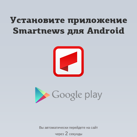
Установите приложение
Smartnews для Android
Вы автоматически перейдете на сайт
2
через
секунды