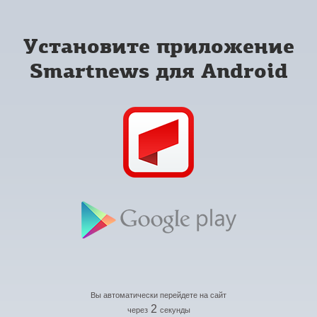
Установите приложение
Smartnews для Android
Вы автоматически перейдете на сайт
2
через
секунды