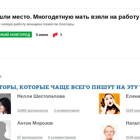
шли место. Многодетную мать взяли на работу
и новую работу женщине помогли блогеры
ИКИЙ НОВГОРОД
5 июня
3
2
ТОРЫ, КОТОРЫЕ ЧАЩЕ ВСЕГО ПИШУТ НА ЭТУ
Нелли Шестопалова
Елена
12465 материалов
3 комментария
5164 ма
Антон Морозов
Натал
57 материалов
0 комментариев
9149 ма