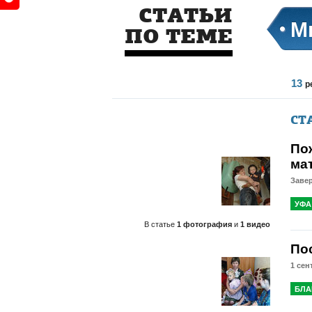
СТАТЬИ
М
ПО ТЕМЕ
13
р
СТ
По
ма
Завер
УФА
В статье
1 фотография
и
1 видео
По
1 сен
БЛА