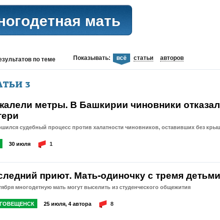
ногодетная мать
Показывать:
всё
статьи
авторов
езультатов
по теме
АТЬИ
3
жалели метры. В Башкирии чиновники отказал
тери
шился судебный процесс против халатности чиновников, оставивших без крыш
30 июля
1
следний приют. Мать-одиночку с тремя детьм
тября многодетную мать могут выселить из студенческого общежития
ГОВЕЩЕНСК
25 июля, 4 автора
8