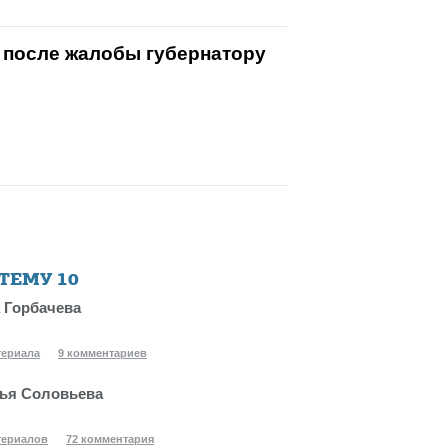
 после жалобы губернатору
 ТЕМУ
10
 Горбачева
териала
9 комментариев
ья Соловьева
териалов
72 комментария