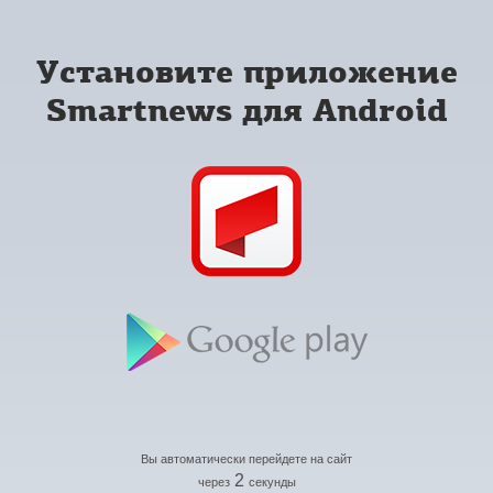
Установите приложение
Smartnews для Android
Вы автоматически перейдете на сайт
2
через
секунды