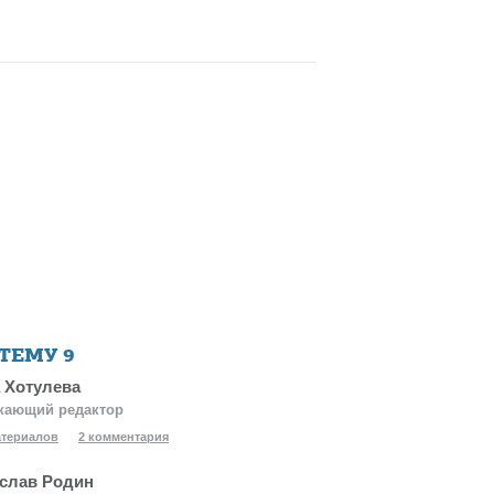
 ТЕМУ
9
 Хотулева
кающий редактор
атериалов
2 комментария
слав Родин