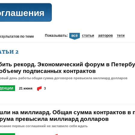
оглашения
Показывать:
всё
статьи
авторов
теги
езультатов
по теме
АТЬИ
2
бить рекорд. Экономический форум в Петербу
 объему подписанных контрактов
ервый день работы общая сумма договоров превысила миллиард долларов
ДЕНЦИИ
21 июня
3
шли на миллиард. Общая сумма контрактов в 
рума превысила миллиард долларов
сание первых соглашений не заставило себя ждать