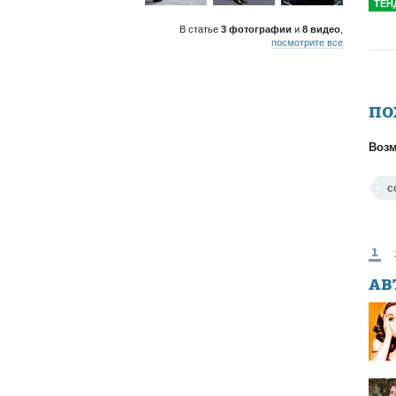
ТЕН
В статье
3 фотографии
и
8 видео
,
посмотрите все
ПО
Возм
с
1
АВ