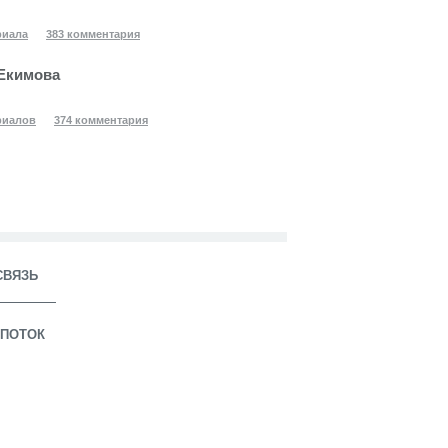
риала
383 комментария
Екимова
риалов
374 комментария
СВЯЗЬ
ПОТОК