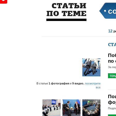
СТАТЬИ
с
ПО ТЕМЕ
12
р
СТ
По
по
За п
ТЕН
В статье
1 фотография
и
9 видео
,
посмотрите
все
По
фо
Подпи