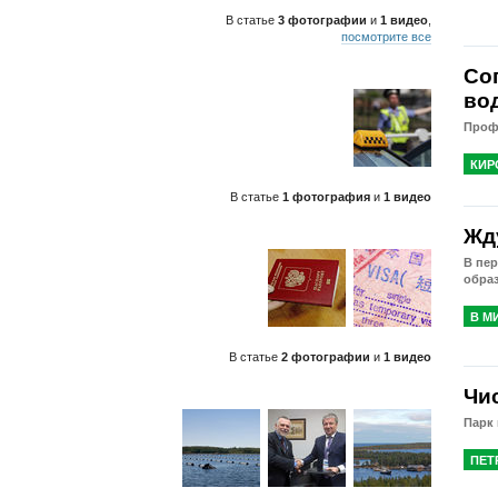
В статье
3 фотографии
и
1 видео
,
посмотрите все
Со
во
Проф
КИР
В статье
1 фотография
и
1 видео
Жд
В пер
обра
В М
В статье
2 фотографии
и
1 видео
Чи
Парк
ПЕТ