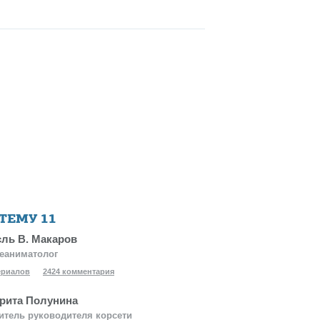
 ТЕМУ
11
ль В. Макаров
еаниматолог
ериалов
2424 комментария
рита Полунина
итель руководителя корсети