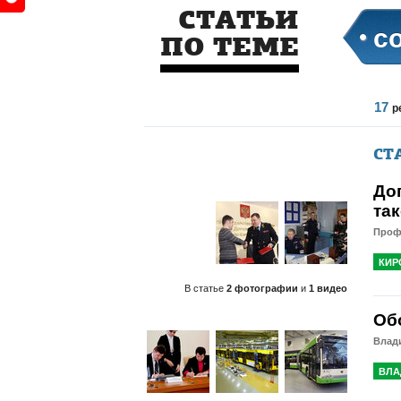
СТАТЬИ
с
ПО ТЕМЕ
17
р
СТ
До
та
Проф
КИР
В статье
2 фотографии
и
1 видео
Об
Влади
ВЛА