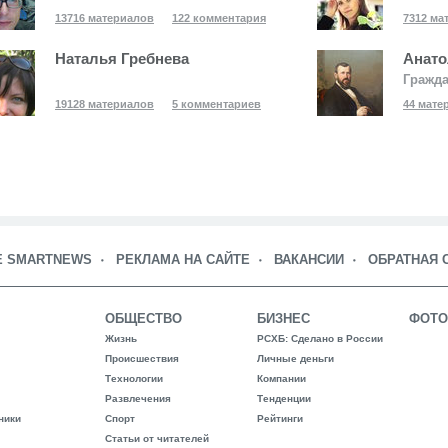
13716 материалов
122 комментария
7312 ма
Наталья Гребнева
Анато
Гражд
19128 материалов
5 комментариев
44 мате
Е SMARTNEWS
РЕКЛАМА НА САЙТЕ
ВАКАНСИИ
ОБРАТНАЯ 
ОБЩЕСТВО
БИЗНЕС
ФОТО
Жизнь
РСХБ: Сделано в России
Происшествия
Личные деньги
Технологии
Компании
Развлечения
Тенденции
ники
Спорт
Рейтинги
Статьи от читателей