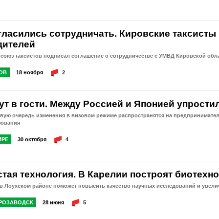
гласились сотрудничать. Кировские таксисты
дителей
союз таксистов подписал соглашение о сотрудничестве с УМВД Кировской обл
ОВ
18 ноября
2
ут в гости. Между Россией и Японией упрост
вую очередь изменения в визовом режиме распространятся на предпринимателе
зования
ИРЕ
30 октября
4
стая технология. В Карелии построят биотехно
 в Лоухском районе поможет повысить качество научных исследований и увел
РОЗАВОДСК
28 июня
5