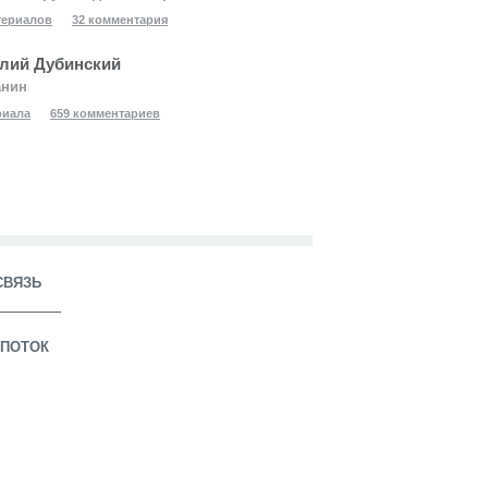
териалов
32 комментария
лий Дубинский
анин
риала
659 комментариев
СВЯЗЬ
ПОТОК