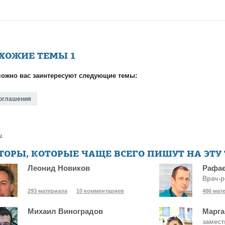
ХОЖИЕ ТЕМЫ
1
ожно вас заинтересуют следующие темы:
оглашения
2
ТОРЫ, КОТОРЫЕ ЧАЩЕ ВСЕГО ПИШУТ НА ЭТУ
Леонид Новиков
Рафає
Врач-р
293 материала
10 комментариев
486 мат
Михаил Виноградов
Марга
замест