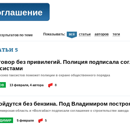
оглашение
Показывать:
всё
статьи
авторов
теги
езультатов
по теме
АТЬИ
5
говор без привилегий. Полиция подписала сог
ксистами
союз таксистов поможет полиции в охране общественного порядка
ОВ
13 февраля, 4 автора
8
ойдутся без бензина. Под Владимиром построя
мирская область и «Волгабас» подписали соглашение о строительстве завода
ДИМИР
5 февраля
5