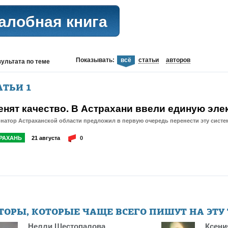
алобная книга
Показывать:
всё
статьи
авторов
зультата
по теме
АТЬИ
1
енят качество. В Астрахани ввели единую эле
натор Астраханской области предложил в первую очередь перенести эту сист
РАХАНЬ
21 августа
0
ТОРЫ, КОТОРЫЕ ЧАЩЕ ВСЕГО ПИШУТ НА ЭТУ
Нелли Шестопалова
Ксени