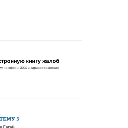
ктронную книгу жалоб
ему на сферы ЖКХ и здравоохранения
 ТЕМУ
3
я Гагай