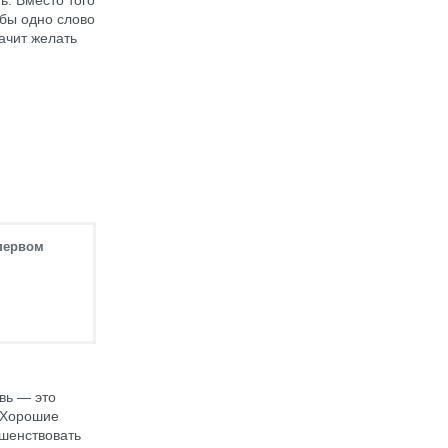
 бы одно слово
ачит желать
 первом
вь — это
. Хорошие
ршенствовать