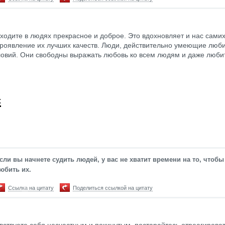
ходите в людях прекрасное и доброе. Это вдохновляет и нас самих
роявление их лучших качеств. Люди, действительно умеющие любит
ловий. Они свободны выражать любовь ко всем людям и даже люби
Е
сли вы начнете судить людей, у вас не хватит времени на то, чтобы
юбить их.
Ссылка на цитату
Поделиться ссылкой на цитату
увствуете себя несчастным и покинутым, постарайтесь отреагироват