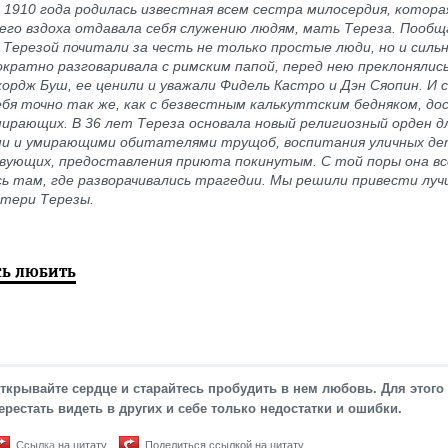
 1910 года родилась известная всем сестра милосердия, котора
него вздоха отдавала себя служению людям, мать Тереза. Пооб
Терезой почитали за честь не только простые люди, но и сильн
кратно разговаривала с римским папой, перед нею преклонялис
ордж Буш, ее ценили и уважали Фидель Кастро и Дэн Сяопин. И 
ебя точно так же, как с безвестным калькуттским бедняком, д
мирающих. В 36 лет Тереза основала новый религиозный орден д
ми и умирающими обитателями трущоб, воспитания уличных де
вующих, предоставления приюта покинутым. С той поры она вс
сь там, где разворачивались трагедии. Мы решили привести л
атери Терезы.
СЬ ЛЮБИТЬ
ткрывайте сердце и старайтесь пробудить в нем любовь. Для этого
ерестать видеть в других и себе только недостатки и ошибки.
Ссылка на цитату
Поделиться ссылкой на цитату