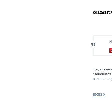
СОЗДАЕТС
И
Тот, кто д
становится
веление се
ВИДЕО