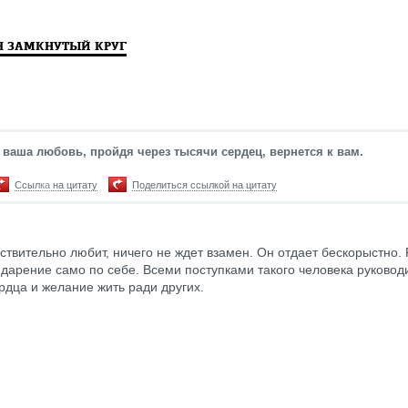
Я ЗАМКНУТЫЙ КРУГ
 ваша любовь, пройдя через тысячи сердец, вернется к вам.
Ссылка на цитату
Поделиться ссылкой на цитату
ействительно любит, ничего не ждет взамен. Он отдает бескорыстно.
 дарение само по себе. Всеми поступками такого человека руковод
рдца и желание жить ради других.