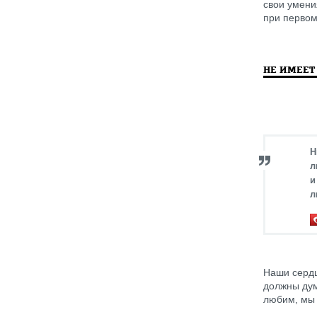
свои умени
при первом
НЕ ИМЕЕТ
Н
л
и
л
Наши сердц
должны дум
любим, мы 