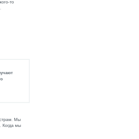
кого-то
.
лучают
го
страм. Мы
. Когда мы