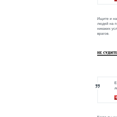
Ищите и на
людей на п
никаких ус
врагов.
НЕ СУДИТ
Е
л
Когда вы ч