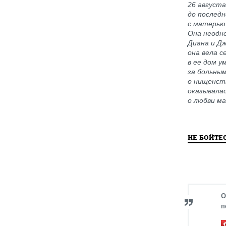
26 августа
до послед
с матерью 
Она неодно
Диана и Дж
она вела с
в ее дом у
за больны
о нищенст
оказывала
о любви м
НЕ БОЙТЕ
О
п