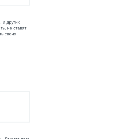
, и других
ь, не ставят
ть своих
ь. Вместо того