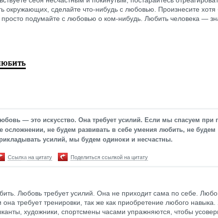
ть окружающих, сделайте что-нибудь с любовью. Произнесите хотя
 просто подумайте с любовью о ком-нибудь. Любить человека — зн
ЛЮБИТЬ
юбовь — это искусство. Она требует усилий. Если мы спасуем при
е осложнении, не будем развивать в себе умения любить, не будем
рикладывать усилий, мы будем одиноки и несчастны.
Ссылка на цитату
Поделиться ссылкой на цитату
бить. Любовь требует усилий. Она не приходит сама по себе. Любо
 и она требует тренировки, так же как приобретение любого навыка
ыканты, художники, спортсмены часами упражняются, чтобы усове