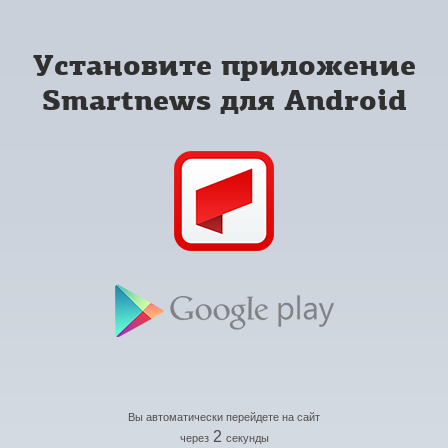
Установите приложение
Smartnews для Android
Вы автоматически перейдете на сайт
2
через
секунды