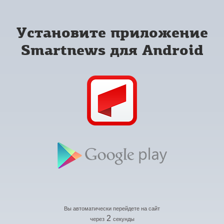
Установите приложение
Smartnews для Android
Вы автоматически перейдете на сайт
2
через
секунды