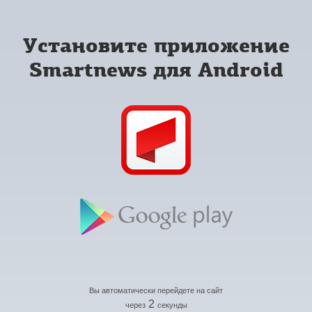
Установите приложение
Smartnews для Android
Вы автоматически перейдете на сайт
2
через
секунды