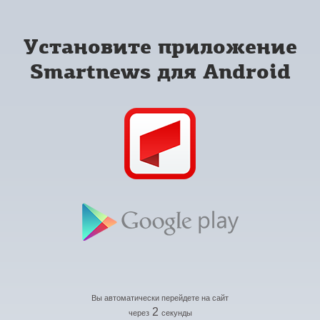
Установите приложение
Smartnews для Android
Вы автоматически перейдете на сайт
2
через
секунды