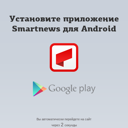
Установите приложение
Smartnews для Android
Вы автоматически перейдете на сайт
2
через
секунды