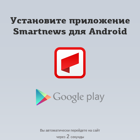
Установите приложение
Smartnews для Android
Вы автоматически перейдете на сайт
2
через
секунды