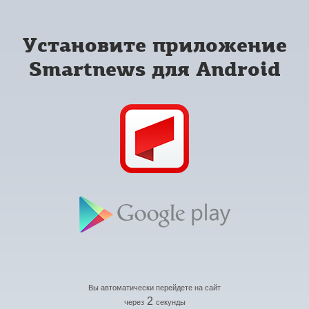
Установите приложение
Smartnews для Android
Вы автоматически перейдете на сайт
2
через
секунды