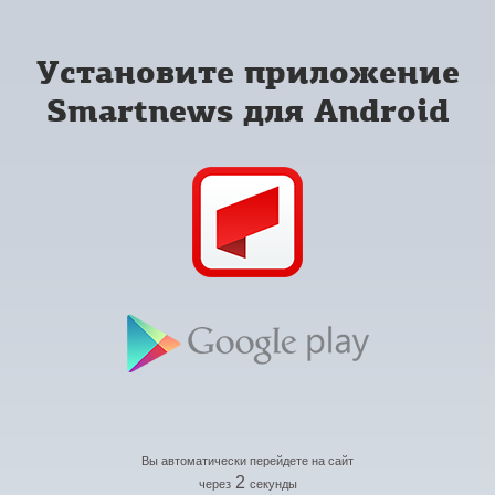
Установите приложение
Smartnews для Android
Вы автоматически перейдете на сайт
2
через
секунды