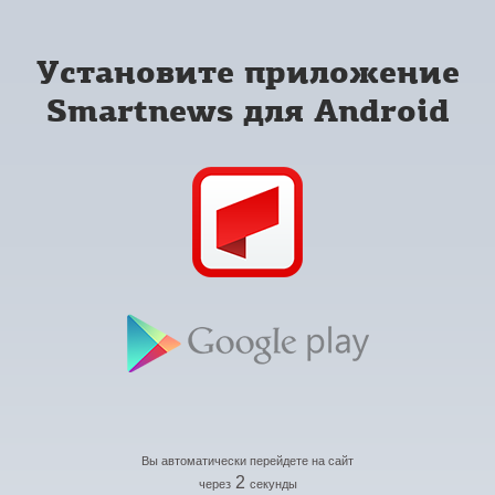
Установите приложение
Smartnews для Android
Вы автоматически перейдете на сайт
2
через
секунды