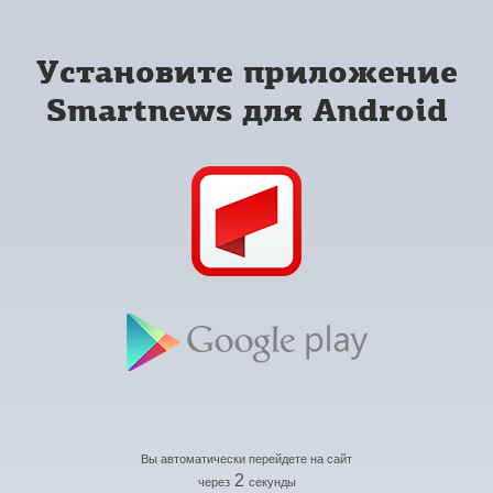
Установите приложение
Smartnews для Android
Вы автоматически перейдете на сайт
2
через
секунды