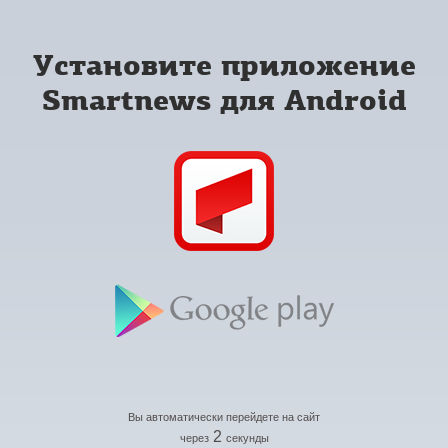
Установите приложение
Smartnews для Android
Вы автоматически перейдете на сайт
2
через
секунды