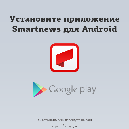
Установите приложение
Smartnews для Android
Вы автоматически перейдете на сайт
2
через
секунды