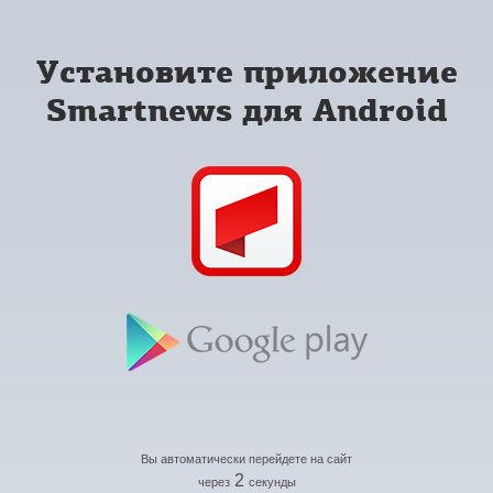
Установите приложение
Smartnews для Android
Вы автоматически перейдете на сайт
2
через
секунды