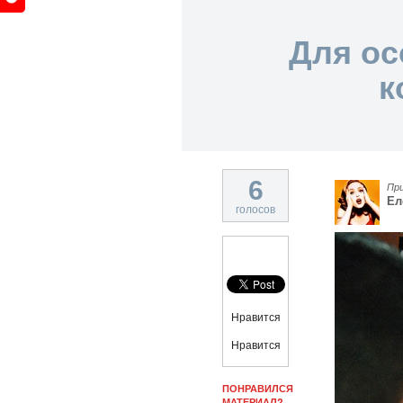
Для ос
к
6
Пр
Ел
голосов
Нравится
Нравится
ПОНРАВИЛСЯ
МАТЕРИАЛ?