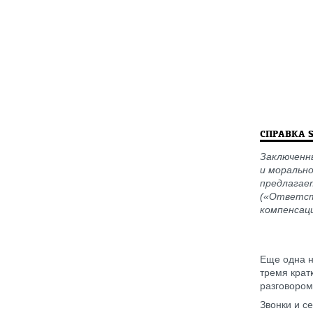
СПРАВКА 
Заключенн
и морально
предлагае
(«Ответст
компенсаци
Еще одна н
тремя крат
разговором
Звонки и с