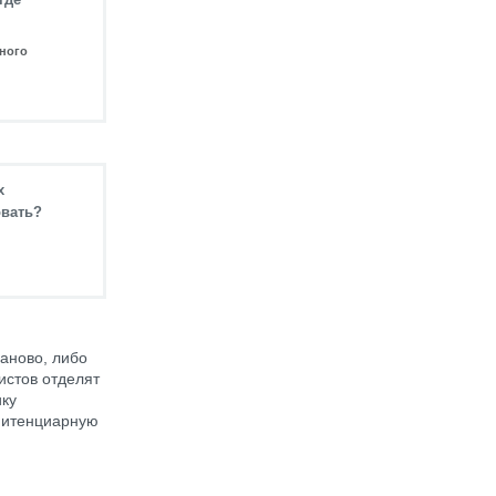
ьного
х
овать?
заново, либо
стов отделят
ику
нитенциарную