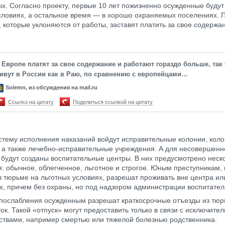
х. Согласно проекту, первые 10 лет пожизненно осужденные будут
условиях, а остальное время — в хорошо охраняемых поселениях. 
, которые уклоняются от работы, заставят платить за свое содержа
 Европе платят за свое содержание и работают гораздо больше, так 
ивут в России как в Раю, по сравнению с европейцами…
Solemn, из обсуждения на mail.ru
Ссылка на цитату
Поделиться ссылкой на цитату
стему исполнения наказаний войдут исправительные колонии, коло
 а также лечебно-исправительные учреждения. А для несовершенн
 будут созданы воспитательные центры. В них предусмотрено неск
: обычное, облегченное, льготное и строгое. Юным преступникам,
в тюрьме на льготных условиях, разрешат проживать вне центра ил
, причем без охраны, но под надзором администрации воспитател
 послабления осужденным разрешат краткосрочные отъезды из тю
ток. Такой «отпуск» могут предоставить только в связи с исключите
ствами, например смертью или тяжелой болезнью родственника.