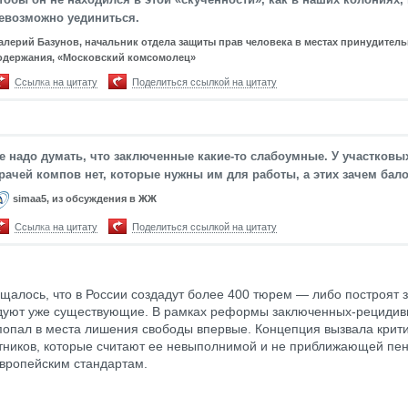
евозможно уединиться.
алерий Базунов, начальник отдела защиты прав человека в местах принудител
одержания, «Московский комсомолец»
Ссылка на цитату
Поделиться ссылкой на цитату
е надо думать, что заключенные какие-то слабоумные. У участковы
рачей компов нет, которые нужны им для работы, а этих зачем бал
simaa5, из обсуждения в ЖЖ
Ссылка на цитату
Поделиться ссылкой на цитату
щалось, что в России создадут более 400 тюрем — либо построят 
уют уже существующие. В рамках реформы заключенных-рецидиви
о попал в места лишения свободы впервые. Концепция вызвала крит
ников, которые считают ее невыполнимой и не приближающей пе
европейским стандартам.