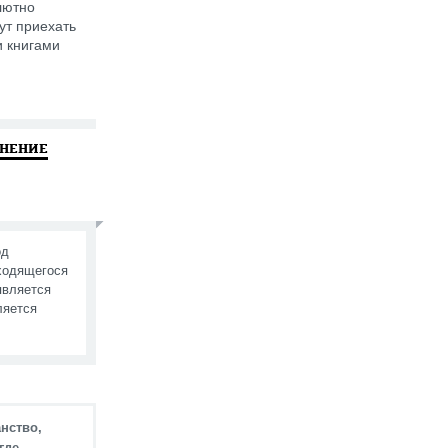
лютно
ут приехать
и книгами
МНЕНИЕ
од
аходящегося
является
ляется
нство,
где