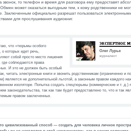
а звонок, то телефон и время для разговора ему предоставят абсо
 Обмен может оказаться выгодным тем, к кому родственники не мог
е. Заключенным официально разрешат пользоваться электронным
ствами для прослушивания аудиокниг.
ЭКСПЕРТНОЕ 
таю, что «тюрьмы особого
Олег Лурье
 о которых идет речь,
журналист
вляют собой просто место лишения
, где соблюдаются права
ных. И это не должен быть особый
ак, читать электронные книги и звонить родственникам (ограниченно и п
м) является не дополнительной льготой, а законным правом каждого н
венном изоляторе. Попытка создать спецтюрьмы (коммерческие и т. д.) 
ем законодательства, так как там будет предоставлено то, что и так яв
лемым правом заключенных.
то цивилизованный способ — создать для человека личное простра
тобы он не находился в этой «скученности», как в наших колониях, 