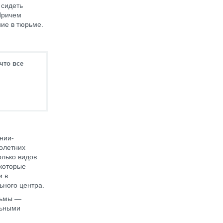
 сидеть
Причем
ние в тюрьме.
что все
нии-
олетних
олько видов
 которые
и в
ьного центра.
рьмы —
льными