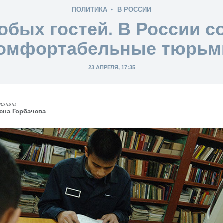
ПОЛИТИКА
В РОССИИ
обых гостей. В России с
омфортабельные тюрь
23 АПРЕЛЯ, 17:35
ислала
ена Горбачева