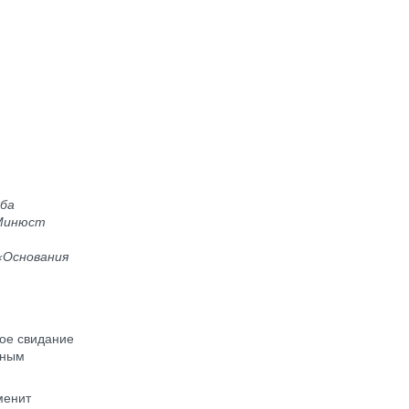
рба
 Минюст
«Основания
ое свидание
нным
менит