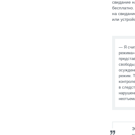
свидание н
бесплатно.
на свидани
или устрой
— Я счи
режима»,
предста
свободы
осужден
режим. Т
контроле
в следст
нарушени
неотъем
Э
ч