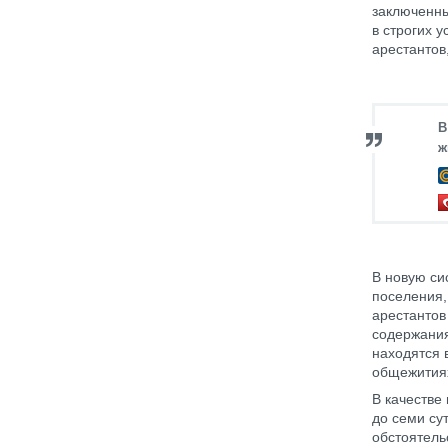
заключенны
в строгих 
арестантов
В
ж
В новую си
поселения,
арестантов
содержания
находятся 
общежитиях
В качестве
до семи су
обстоятель