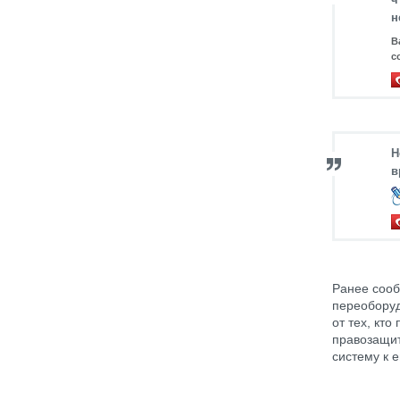
н
В
с
Н
в
Ранее сооб
переоборуд
от тех, кт
правозащит
систему к 