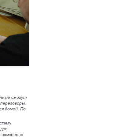
енные смогут
переговоры.
я домой. По
истему
дов:
 пожизненно