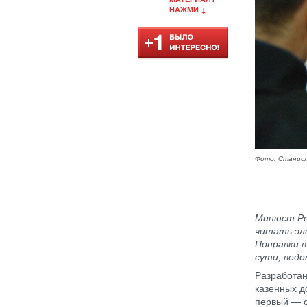
НАЖМИ ↓
Фото: Станисл
Минюст Ро
читать эл
Поправки 
сути, вед
Разработан
казенных д
первый — о