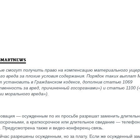
SMARTNEWS
ые смогут получить право на компенсацию материального уще
го вреда за плохие условия содержания. Порядок таких выплат
т установить в Гражданском кодексе, дополнив статью 1069
венность за вред, причиненный госорганами») и статью 1100 (
и морального вреда»).
овация — осужденным по их просьбе разрешат заменить длительн
косрочными, а краткосрочное или длительное свидание — телефо
. Предусмотрена также и видео-конференц-связь.
ейчас разрешены осужденным, но за плату. Если же осужденный за